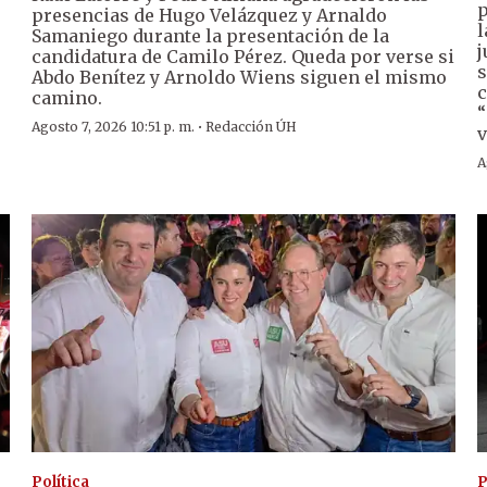
p
presencias de Hugo Velázquez y Arnaldo
l
Samaniego durante la presentación de la
j
candidatura de Camilo Pérez. Queda por verse si
s
Abdo Benítez y Arnoldo Wiens siguen el mismo
c
camino.
“
·
Agosto 7, 2026 10:51 p. m.
Redacción ÚH
v
A
Política
P