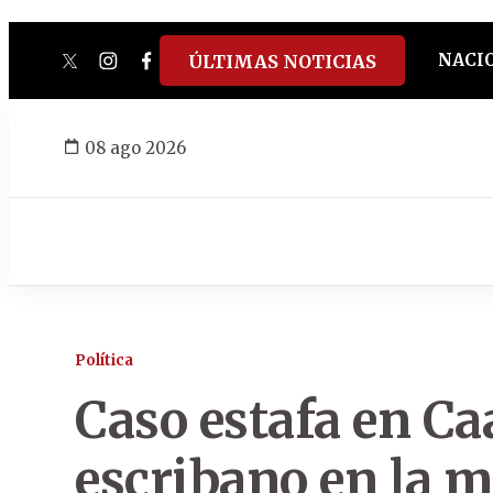
NACI
ÚLTIMAS NOTICIAS
twitter
instagram
facebook
tiktok
youtube
spotify
08 ago 2026
Política
Caso estafa en Ca
escribano en la mi