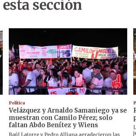
 esta sección
Política
P
Velázquez y Arnaldo Samaniego ya se
muestran con Camilo Pérez; solo
faltan Abdo Benítez y Wiens
L
j
Raúl Latorre y Pedro Alliana agradecieron las