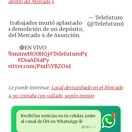
dentro del Mercado 4
— Telefuturo
Se
ven trabajador murió aplastado
(@Telefuturo)
4
e la demolición de un depósito,
na del Mercado 4 de Asunción.
🔴EN VIVO:
//t.co/bmmwHO0HQj
#TelefuturoPy
#DiaADiaPy
ic.twitter.com/Pmf5YBZO4f
Le puede interesar:
Local derrumbado en el Mercado
4 no contaba con vallado, según testigo
Recibí las noticias en tu celular, unite
1
al canal de ÚH en WhatsApp 🤩
✓✓
19:02