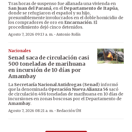
Tras horas de suspenso fue allanada una vivienda en
San Juan del Paraná
, en el
Departamento de Itapúa
,
donde se refugiaron el español y su hijo,
presumiblemente involucrados en el doble homicidio de
los compradores de oro en
Encarnación
. El
procedimiento dejó cinco detenidos.
·
Agosto 7, 2026 09:13 a. m.
Antonio Rolín
Nacionales
Senad saca de circulación casi
500 toneladas de marihuana
en incursión de 10 días por
Amambay
La
Secretaría Nacional Antidrogas
(
Senad
) informó
que la denominada
Operación Nueva Alianza 56
sacó
de circulación 498 toneladas de marihuana en 10 días de
incursiones en zonas boscosas por el Departamento de
Amambay
.
·
Agosto 7, 2026 08:21 a. m.
Redacción ÚH