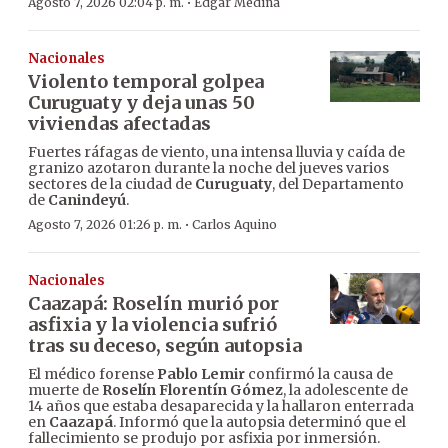
·
Agosto 7, 2026 02:04 p. m.
Edgar Medina
Nacionales
Violento temporal golpea
Curuguaty y deja unas 50
viviendas afectadas
Fuertes ráfagas de viento, una intensa lluvia y caída de
granizo azotaron durante la noche del jueves varios
sectores de la ciudad de
Curuguaty
, del Departamento
de
Canindeyú
.
·
Agosto 7, 2026 01:26 p. m.
Carlos Aquino
Nacionales
Caazapá: Roselín murió por
asfixia y la violencia sufrió
tras su deceso, según autopsia
El médico forense
Pablo Lemir
confirmó la causa de
muerte de
Roselín Florentín Gómez
, la adolescente de
14 años que estaba desaparecida y la hallaron enterrada
en
Caazapá
. Informó que la autopsia determinó que el
fallecimiento se produjo por asfixia por inmersión.