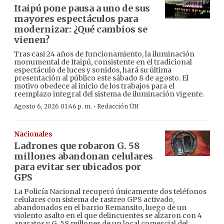
Itaipú pone pausa a uno de sus
mayores espectáculos para
modernizar: ¿Qué cambios se
vienen?
Tras casi 24 años de funcionamiento, la iluminación
monumental de Itaipú, consistente en el tradicional
espectáculo de luces y sonidos, hará su última
presentación al público este sábado 8 de agosto. El
motivo obedece al inicio de los trabajos para el
reemplazo integral del sistema de iluminación vigente.
·
Agosto 6, 2026 01:46 p. m.
Redacción ÚH
Nacionales
Ladrones que robaron G. 58
millones abandonan celulares
para evitar ser ubicados por
GPS
La Policía Nacional recuperó únicamente dos teléfonos
celulares con sistema de rastreo GPS activado,
abandonados en el barrio Remansito, luego de un
violento asalto en el que delincuentes se alzaron con 4
aparatos y G. 58 millones de un local comercial del