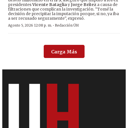
desvío millonario en el
IPS
, aseguró que imputó a los ex
presidentes
Vicente Bataglia
y
Jorge Brítez
a causa de
filtraciones que complican la investigación. “Tomé la
decisión de precipitar la imputación porque, si no, ya iba
a ser recusado seguramente”, expresó.
·
Agosto 5, 2026 12:08 p. m.
Redacción ÚH
Carga Más