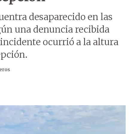
uentra desaparecido en las
egún una denuncia recibida
 incidente ocurrió a la altura
epción.
veros