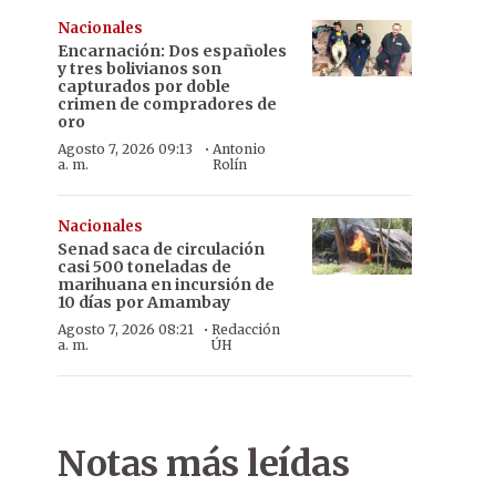
Nacionales
Encarnación: Dos españoles
y tres bolivianos son
capturados por doble
crimen de compradores de
oro
·
Agosto 7, 2026 09:13
Antonio
a. m.
Rolín
Nacionales
Senad saca de circulación
casi 500 toneladas de
marihuana en incursión de
10 días por Amambay
·
Agosto 7, 2026 08:21
Redacción
a. m.
ÚH
Notas más leídas