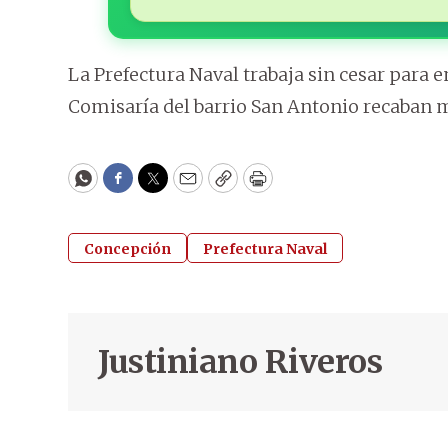
La Prefectura Naval trabaja sin cesar para e
Comisaría del barrio San Antonio recaban 
WhatsApp
Facebook
Twitter
Email
Copy
Print
Concepción
Prefectura Naval
Justiniano Riveros