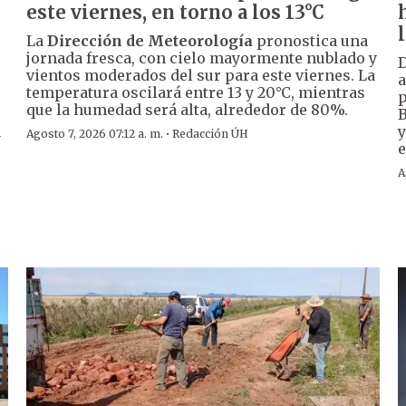
este viernes, en torno a los 13°C
La
Dirección de Meteorología
pronostica una
jornada fresca, con cielo mayormente nublado y
D
vientos moderados del sur para este viernes. La
a
temperatura oscilará entre 13 y 20°C, mientras
p
que la humedad será alta, alrededor de 80%.
B
a
y
·
Agosto 7, 2026 07:12 a. m.
Redacción ÚH
e
A