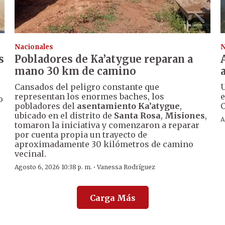
Nacionales
N
s
Pobladores de Ka’atygue reparan a
mano 30 km de camino
Cansados del peligro constante que
U
representan los enormes baches, los
e
o
pobladores del
asentamiento Ka’atygue
,
C
ubicado en el distrito de
Santa Rosa
,
Misiones
,
A
tomaron la iniciativa y comenzaron a reparar
por cuenta propia un trayecto de
aproximadamente 30 kilómetros de camino
vecinal.
·
Agosto 6, 2026 10:38 p. m.
Vanessa Rodríguez
Carga Más