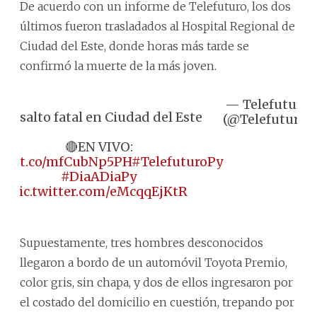
De acuerdo con un informe de Telefuturo, los dos
últimos fueron trasladados al Hospital Regional de
Ciudad del Este, donde horas más tarde se
confirmó la muerte de la más joven.
— Telefuturo
A
📌 Asalto fatal en Ciudad del Este
(@Telefuturo)
🔴EN VIVO:
ps://t.co/mfCubNp5PH
#TelefuturoPy
#DiaADiaPy
pic.twitter.com/eMcqqEjKtR
Supuestamente, tres hombres desconocidos
llegaron a bordo de un automóvil Toyota Premio,
color gris, sin chapa, y dos de ellos ingresaron por
el costado del domicilio en cuestión, trepando por