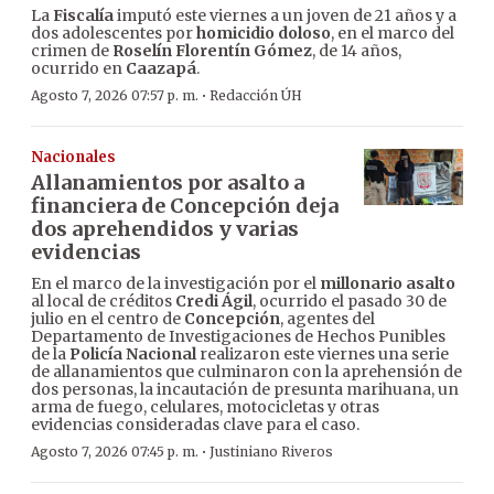
La
Fiscalía
imputó este viernes a un joven de 21 años y a
dos adolescentes por
homicidio doloso
, en el marco del
crimen de
Roselín Florentín Gómez
, de 14 años,
ocurrido en
Caazapá
.
·
Agosto 7, 2026 07:57 p. m.
Redacción ÚH
Nacionales
Allanamientos por asalto a
financiera de Concepción deja
dos aprehendidos y varias
evidencias
En el marco de la investigación por el
millonario asalto
al local de créditos
Credi Ágil
, ocurrido el pasado 30 de
julio en el centro de
Concepción
, agentes del
Departamento de Investigaciones de Hechos Punibles
de la
Policía Nacional
realizaron este viernes una serie
de allanamientos que culminaron con la aprehensión de
dos personas, la incautación de presunta marihuana, un
arma de fuego, celulares, motocicletas y otras
evidencias consideradas clave para el caso.
·
Agosto 7, 2026 07:45 p. m.
Justiniano Riveros