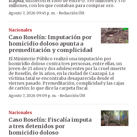
Itapúa
, sufrieron el robo de entre G. 350 millones y 370
millones, con los que contaban para comprar oro.
·
Agosto 7, 2026 09:45 p. m.
Redacción ÚH
Nacionales
Caso Roselín: Imputación por
homicidio doloso apunta a
premeditación y complicidad
El Ministerio Público realizó una imputación por
homicidio doloso contra tres personas, entre ellas, un
joven de 21 años y dos adolescentes por la cruel muerte
de Roselín, de 14 años, en la ciudad de Caazapá. La
víctima fatal se encontraba desaparecida desde el
viernes pasado. Premeditación, complicidad y las cajas
de cartón: lo que dice la carpeta fiscal.
·
Agosto 7, 2026 09:09 p. m.
Redacción ÚH
Nacionales
Caso Roselín: Fiscalía imputa
a tres detenidos por
homicidio doloso