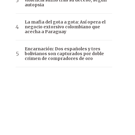
violencia sufrió tras su deceso, según
autopsia
La mafia del gota a gota: Así opera el
negocio extorsivo colombiano que
acecha a Paraguay
Encarnación: Dos españoles y tres
bolivianos son capturados por doble
crimen de compradores de oro