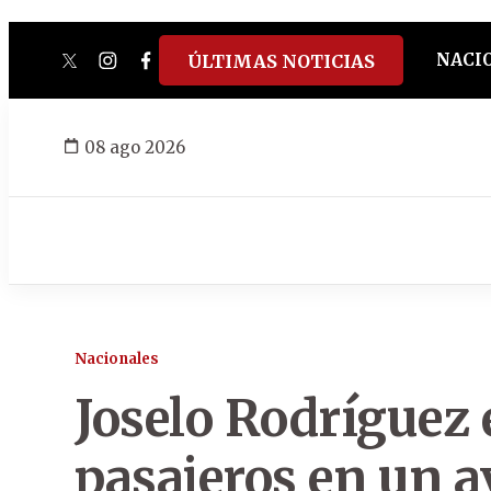
NACI
ÚLTIMAS NOTICIAS
twitter
instagram
facebook
tiktok
youtube
spotify
08 ago 2026
Nacionales
Joselo Rodríguez 
pasajeros en un a