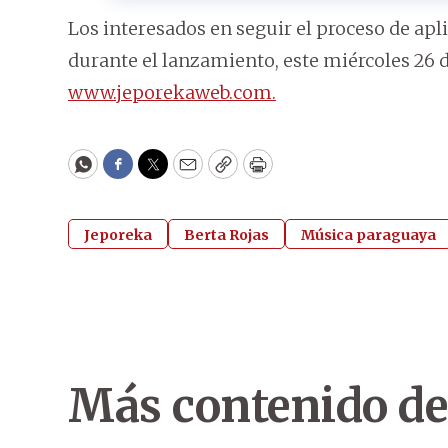
Los interesados en seguir el proceso de a
durante el lanzamiento, este miércoles 26 
www.jeporekaweb.com.
WhatsApp
Facebook
Twitter
Email
Copy
Print
Jeporeka
Berta Rojas
Música paraguaya
Más contenido de