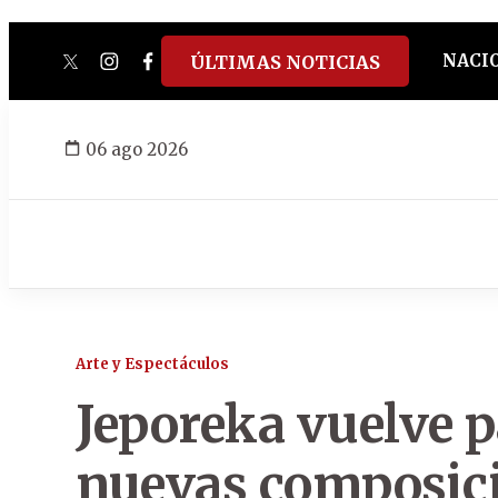
NACI
ÚLTIMAS NOTICIAS
twitter
instagram
facebook
tiktok
youtube
spotify
06 ago 2026
Arte y Espectáculos
Jeporeka vuelve p
nuevas composic