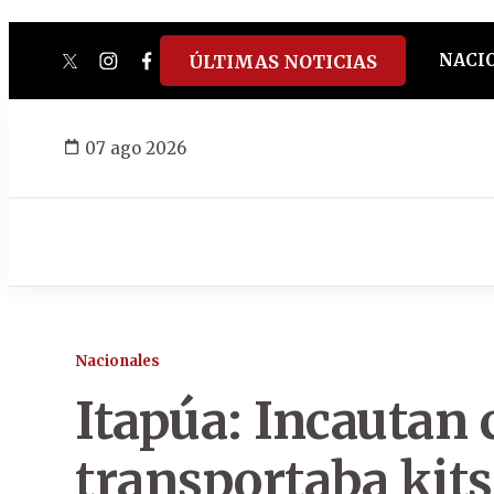
NACI
ÚLTIMAS NOTICIAS
twitter
instagram
facebook
tiktok
youtube
spotify
07 ago 2026
Nacionales
Itapúa: Incautan
transportaba kits