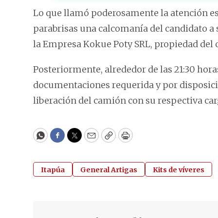
Lo que llamó poderosamente la atención es
parabrisas una calcomanía del candidato a
la Empresa Kokue Poty SRL, propiedad del c
Posteriormente, alrededor de las 21:30 hora
documentaciones requerida y por disposició
liberación del camión con su respectiva car
WhatsApp
Facebook
Twitter
Email
Copy
Print
Itapúa
General Artigas
Kits de víveres