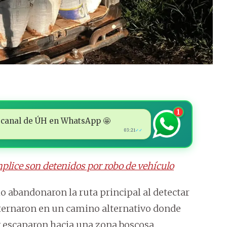
1
 al canal de ÚH en WhatsApp 🤩
03:21
✓✓
plice son detenidos por robo de vehículo
o abandonaron la ruta principal al detectar
internaron en un camino alternativo donde
 escaparon hacia una zona boscosa.