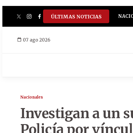
NACI
ÚLTIMAS NOTICIAS
twitter
instagram
facebook
tiktok
youtube
spotify
07 ago 2026
Nacionales
Investigan a un su
Policía por víncul