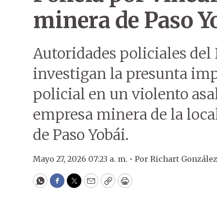
minera de Paso Y
Autoridades policiales de
investigan la presunta imp
policial en un violento asa
empresa minera de la local
de Paso Yobái.
Mayo 27, 2026 07:23 a. m. •
Por
Richart Gonzále
WhatsApp
Facebook
Twitter
Email
Copy
Print