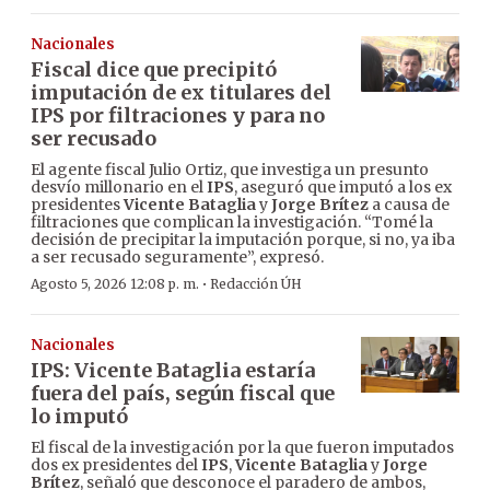
Nacionales
Fiscal dice que precipitó
imputación de ex titulares del
IPS por filtraciones y para no
ser recusado
El agente fiscal Julio Ortiz, que investiga un presunto
desvío millonario en el
IPS
, aseguró que imputó a los ex
presidentes
Vicente Bataglia
y
Jorge Brítez
a causa de
filtraciones que complican la investigación. “Tomé la
decisión de precipitar la imputación porque, si no, ya iba
a ser recusado seguramente”, expresó.
·
Agosto 5, 2026 12:08 p. m.
Redacción ÚH
Nacionales
IPS: Vicente Bataglia estaría
fuera del país, según fiscal que
lo imputó
El fiscal de la investigación por la que fueron imputados
dos ex presidentes del
IPS
,
Vicente Bataglia
y
Jorge
Brítez
, señaló que desconoce el paradero de ambos,