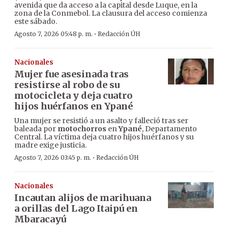
avenida que da acceso a la capital desde Luque, en la
zona de la Conmebol. La clausura del acceso comienza
este sábado.
·
Agosto 7, 2026 05:48 p. m.
Redacción ÚH
Nacionales
Mujer fue asesinada tras
resistirse al robo de su
motocicleta y deja cuatro
hijos huérfanos en Ypané
Una mujer se resistió a un asalto y falleció tras ser
baleada por
motochorros
en
Ypané
, Departamento
Central. La víctima deja cuatro hijos huérfanos y su
madre exige justicia.
·
Agosto 7, 2026 03:45 p. m.
Redacción ÚH
Nacionales
Incautan alijos de marihuana
a orillas del Lago Itaipú en
Mbaracayú