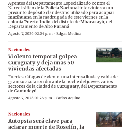
Agentes del Departamento Especializado contra el
Narcotráfico de la
Policía Nacional
intervinieron un
presunto depósito clandestino utilizado para acopiar
marihuana
en la madrugada de este viernes en la
colonia
Puerto Indio
, del distrito de
Mbaracayú
, del
Departamento de
Alto Paraná
.
·
Agosto 7, 2026 02:04 p. m.
Edgar Medina
Nacionales
Violento temporal golpea
Curuguaty y deja unas 50
viviendas afectadas
Fuertes ráfagas de viento, una intensa lluvia y caída de
granizo azotaron durante la noche del jueves varios
sectores de la ciudad de
Curuguaty
, del Departamento
de
Canindeyú
.
·
Agosto 7, 2026 01:26 p. m.
Carlos Aquino
Nacionales
Autopsia será clave para
aclarar muerte de Roselín, la