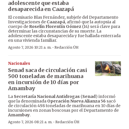
adolescente que estaba
desaparecida en Caazapá
El comisario Blas Fernández, subjefe del Departamento
Investigaciones de
Caazapá
, afirmó que la autopsia al
cuerpo de
Roselín Florentín Gómez
(14) será clave para
determinar las circunstancias de su muerte. La
adolescente estaba desaparecida y fue hallada enterrada
en una vivienda familiar.
·
Agosto 7, 2026 10:21 a. m.
Redacción ÚH
Nacionales
Senad saca de circulación casi
500 toneladas de marihuana
en incursión de 10 días por
Amambay
La
Secretaría Nacional Antidrogas
(
Senad
) informó
que la denominada
Operación Nueva Alianza 56
sacó
de circulación 498 toneladas de marihuana en 10 días de
incursiones en zonas boscosas por el Departamento de
Amambay
.
·
Agosto 7, 2026 08:21 a. m.
Redacción ÚH