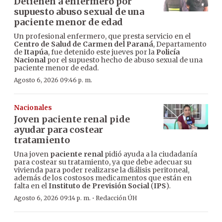
Detienen a enfermero por
supuesto abuso sexual de una
paciente menor de edad
Un profesional enfermero, que presta servicio en el
Centro de Salud de Carmen del Paraná
, Departamento
de
Itapúa
, fue detenido este jueves por la
Policía
Nacional
por el supuesto hecho de abuso sexual de una
paciente menor de edad.
Agosto 6, 2026 09:46 p. m.
Nacionales
Joven paciente renal pide
ayudar para costear
tratamiento
Una joven
paciente renal
pidió ayuda a la ciudadanía
para costear su tratamiento, ya que debe adecuar su
vivienda para poder realizarse la diálisis peritoneal,
además de los costosos medicamentos que están en
falta en el
Instituto de Previsión Social
(
IPS
).
·
Agosto 6, 2026 09:14 p. m.
Redacción ÚH