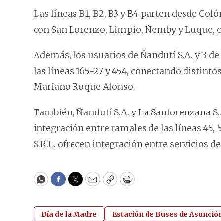
Las líneas B1, B2, B3 y B4 parten desde Coló
con San Lorenzo, Limpio, Ñemby y Luque, c
Además, los usuarios de Ñandutí S.A. y 3 de
las líneas 165-27 y 454, conectando distinto
Mariano Roque Alonso.
También, Ñandutí S.A. y La Sanlorenzana S
integración entre ramales de las líneas 45, 
S.R.L. ofrecen integración entre servicios de la
WhatsApp
Facebook
Twitter
Email
Copy
Print
Día de la Madre
Estación de Buses de Asunció