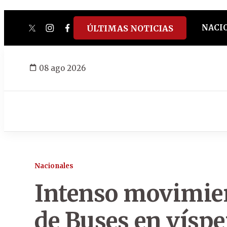
NACI
ÚLTIMAS NOTICIAS
twitter
instagram
facebook
tiktok
youtube
spotify
08 ago 2026
Nacionales
Intenso movimien
de Buses en vísper