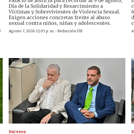
Palacio de Justicia para recordar al 9 de agosto,
I
Día de la Solidaridad y Resarcimiento a
c
Víctimas y Sobrevivientes de Violencia Sexual.
6
Exigen acciones concretas frente al abuso
d
sexual contra niños, niñas y adolescentes.
c
u
·
Agosto 7, 2026 12:05 p. m.
Redacción ÚH
A
Sucesos
S