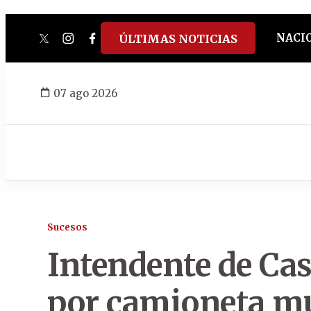
NACI
ÚLTIMAS NOTICIAS
twitter
instagram
facebook
tiktok
youtube
spotify
07 ago 2026
Sucesos
Intendente de Casa
por camioneta m