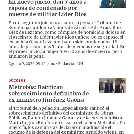
En nuevo juicio, dan 7 años a
esposa de condenado por
muerte de militar Líder Ríos
En un segundo juicio oral sobre la pena, el Tribunal de
Sentencia condenó a 7 años de cárcel a Ada Arasy Ruiz
Díaz de Lezcano, como cómplice de homicidio doloso en
el asesinato de Líder Javier Ríos Cañete. Su ex esposo, el
ex policía Oliver Lezcano, había sido condenado a 18
años de prisión, más 5 años de medidas de seguridad. En
el primer juicio, la mujer tuvo 10 años de encierro, pero
anularon la pena.
·
Agosto 7, 2026 09:54 p. m.
Redacción ÚH
Sucesos
Metrobús: Ratifican
sobreseimiento definitivo de
ex ministro Jiménez Gaona
El Tribunal de Apelación Especializado ratificó el
sobreseimiento definitivo del ex ministro de Obras
Públicas, Ramón Jiménez Gaona y de la ex viceministra
Marta Regina Benítez en el caso del fallido Metrobús. En
mayoría, los camaristas declararon inadmisible el
recurso de la defensa del ex ministro Arnoldo Wiens, en