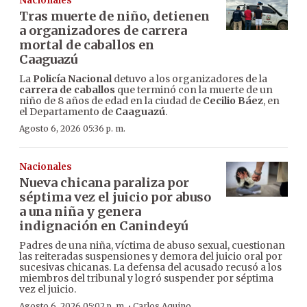
Nacionales
Tras muerte de niño, detienen
a organizadores de carrera
mortal de caballos en
Caaguazú
La
Policía Nacional
detuvo a los organizadores de la
carrera de caballos
que terminó con la muerte de un
niño de 8 años de edad en la ciudad de
Cecilio Báez
, en
el Departamento de
Caaguazú
.
Agosto 6, 2026 05:36 p. m.
Nacionales
Nueva chicana paraliza por
séptima vez el juicio por abuso
a una niña y genera
indignación en Canindeyú
Padres de una niña, víctima de abuso sexual, cuestionan
las reiteradas suspensiones y demora del juicio oral por
sucesivas chicanas. La defensa del acusado recusó a los
miembros del tribunal y logró suspender por séptima
vez el juicio.
·
Agosto 6, 2026 05:02 p. m.
Carlos Aquino