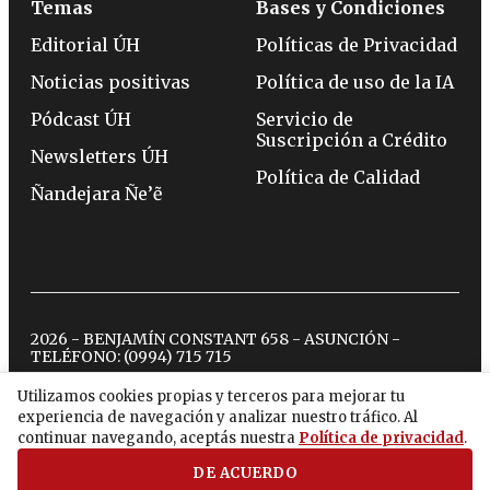
Temas
Bases y Condiciones
Editorial ÚH
Políticas de Privacidad
Noticias positivas
Política de uso de la IA
Pódcast ÚH
Servicio de
Suscripción a Crédito
Newsletters ÚH
Política de Calidad
Ñandejara Ñe’ẽ
2026 - BENJAMÍN CONSTANT 658 - ASUNCIÓN -
TELÉFONO:
(0994) 715 715
Utilizamos cookies propias y terceros para mejorar tu
experiencia de navegación y analizar nuestro tráfico. Al
twitter
instagram
facebook
tiktok
youtube
spotify
continuar navegando, aceptás nuestra
Política de privacidad
.
DE ACUERDO