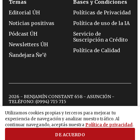
Temas
Bases y Condiciones
Editorial ÚH
Políticas de Privacidad
Noticias positivas
Política de uso de la IA
Pódcast ÚH
Servicio de
Suscripción a Crédito
Newsletters ÚH
Política de Calidad
Ñandejara Ñe’ẽ
2026 - BENJAMÍN CONSTANT 658 - ASUNCIÓN -
TELÉFONO:
(0994) 715 715
Utilizamos cookies propias y terceros para mejorar tu
experiencia de navegación y analizar nuestro tráfico. Al
twitter
instagram
facebook
tiktok
youtube
spotify
continuar navegando, aceptás nuestra
Política de privacidad
.
DE ACUERDO