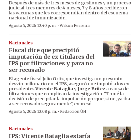
Después de más de tres meses de gestiones y un proceso
judicial, tres menores de 4 meses, 7 y 8 años recibieron
las vacunas que les correspondían dentro del esquema
nacional de inmunización.
·
Agosto 5, 2026 12:40 p. m.
Wilson Ferreira
Nacionales
Fiscal dice que precipitó
imputación de ex titulares del
IPS por filtraciones y para no
ser recusado
El agente fiscal Julio Ortiz, que investiga un presunto
desvío millonario en el
IPS
, aseguró que imputó a los ex
presidentes
Vicente Bataglia
y
Jorge Brítez
a causa de
filtraciones que complican la investigación. “Tomé la
decisión de precipitar la imputación porque, si no, ya iba
a ser recusado seguramente”, expresó.
·
Agosto 5, 2026 12:08 p. m.
Redacción ÚH
Nacionales
IPS: Vicente Bataglia estaría