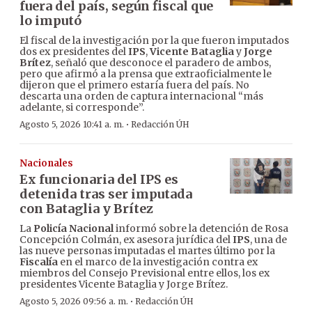
fuera del país, según fiscal que
lo imputó
El fiscal de la investigación por la que fueron imputados
dos ex presidentes del
IPS
,
Vicente Bataglia
y
Jorge
Brítez
, señaló que desconoce el paradero de ambos,
pero que afirmó a la prensa que extraoficialmente le
dijeron que el primero estaría fuera del país. No
descarta una orden de captura internacional “más
adelante, si corresponde”.
·
Agosto 5, 2026 10:41 a. m.
Redacción ÚH
Nacionales
Ex funcionaria del IPS es
detenida tras ser imputada
con Bataglia y Brítez
La
Policía Nacional
informó sobre la detención de Rosa
Concepción Colmán, ex asesora jurídica del
IPS
, una de
las nueve personas imputadas el martes último por la
Fiscalía
en el marco de la investigación contra ex
miembros del Consejo Previsional entre ellos, los ex
presidentes Vicente Bataglia y Jorge Brítez.
·
Agosto 5, 2026 09:56 a. m.
Redacción ÚH