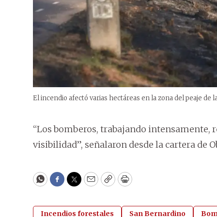
El incendio afectó varias hectáreas en la zona del peaje de 
“Los bomberos, trabajando intensamente, re
visibilidad”, señalaron desde la cartera de O
WhatsApp
Facebook
Twitter
Email
Copy
Print
Incendios forestales
San Bernardino
Bomb