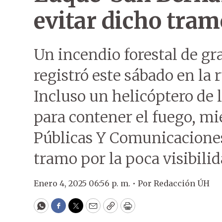
evitar dicho tram
Un incendio forestal de gr
registró este sábado en la
Incluso un helicóptero de 
para contener el fuego, mi
Públicas Y Comunicaciones
tramo por la poca visibili
Enero 4, 2025 06:56 p. m. •
Por
Redacción ÚH
WhatsApp
Facebook
Twitter
Email
Copy
Print