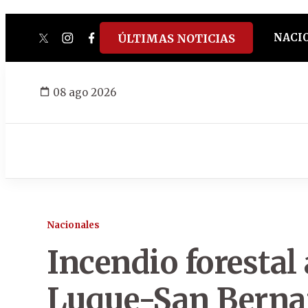
NACI
ÚLTIMAS NOTICIAS
twitter
instagram
facebook
tiktok
youtube
spotify
08 ago 2026
Nacionales
Incendio forestal 
Luque-San Bernar