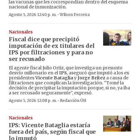
las vacunas que les correspondían dentro del esquema
nacional de inmunización.
·
Agosto 5, 2026 12:40 p. m.
Wilson Ferreira
Nacionales
Fiscal dice que precipitó
imputación de ex titulares del
IPS por filtraciones y para no
ser recusado
El agente fiscal Julio Ortiz, que investiga un presunto
desvío millonario en el
IPS
, aseguró que imputó a los ex
presidentes
Vicente Bataglia
y
Jorge Brítez
a causa de
filtraciones que complican la investigación. “Tomé la
decisión de precipitar la imputación porque, si no, ya iba
a ser recusado seguramente”, expresó.
·
Agosto 5, 2026 12:08 p. m.
Redacción ÚH
Nacionales
IPS: Vicente Bataglia estaría
fuera del país, según fiscal que
lo imputó