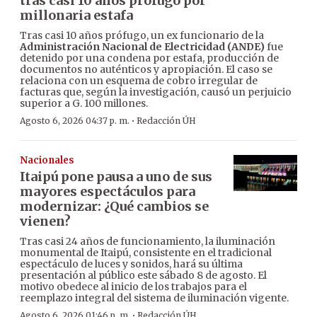
tras casi 10 años prófugo por
millonaria estafa
Tras casi 10 años prófugo, un ex funcionario de la
Administración Nacional de Electricidad (ANDE)
fue
detenido por una condena por estafa, producción de
documentos no auténticos y apropiación. El caso se
relaciona con un esquema de cobro irregular de
facturas que, según la investigación, causó un perjuicio
superior a G. 100 millones.
·
Agosto 6, 2026 04:37 p. m.
Redacción ÚH
Nacionales
Itaipú pone pausa a uno de sus
mayores espectáculos para
modernizar: ¿Qué cambios se
vienen?
Tras casi 24 años de funcionamiento, la iluminación
monumental de Itaipú, consistente en el tradicional
espectáculo de luces y sonidos, hará su última
presentación al público este sábado 8 de agosto. El
motivo obedece al inicio de los trabajos para el
reemplazo integral del sistema de iluminación vigente.
·
Agosto 6, 2026 01:46 p. m.
Redacción ÚH