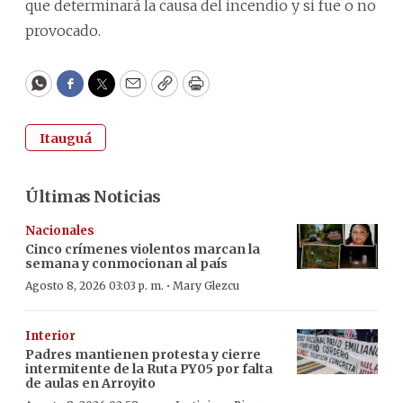
que determinará la causa del incendio y si fue o no
provocado.
WhatsApp
Facebook
Twitter
Email
Copy
Print
Itauguá
Últimas Noticias
Nacionales
Cinco crímenes violentos marcan la
semana y conmocionan al país
·
Agosto 8, 2026 03:03 p. m.
Mary Glezcu
Interior
Padres mantienen protesta y cierre
intermitente de la Ruta PY05 por falta
de aulas en Arroyito