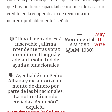
que hoy no tiene capacidad económica de sacar un
crédito en la cooperativa o de recurrir a un
usurero, probablemente”, señaló.
—
May
🔴 "Hoy el mercado está
Monumental
11,
inservible", afirma
AM 1080
2026
Intendente tras voraz
(@AM_1080)
incendio en Itauguá y
adelanta solicitud de
ayuda a binacionales
🗣️ "Ayer hablé con Pedro
Alliana y me autorizó un
monto de dinero por
parte de las binacionales.
La nota está siendo
enviada a Asunción",
explicó…