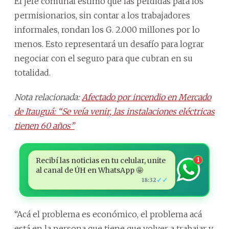
El jefe comunal estimó que las pérdidas para los
permisionarios, sin contar a los trabajadores
informales, rondan los G. 2.000 millones por lo
menos. Esto representará un desafío para lograr
negociar con el seguro para que cubran en su
totalidad.
Nota relacionada:
Afectado por incendio en Mercado
de Itauguá: “Se veía venir, las instalaciones eléctricas
tienen 60 años”
Recibí las noticias en tu celular, unite
1
al canal de ÚH en WhatsApp 🤩
✓✓
18:32
“Acá el problema es económico, el problema acá
está en la persona que tiene que volver a trabajar y