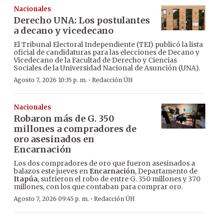
Nacionales
Derecho UNA: Los postulantes
a decano y vicedecano
El Tribunal Electoral Independiente (TEI) publicó la lista
oficial de candidaturas para las elecciones de Decano y
Vicedecano de la Facultad de Derecho y Ciencias
Sociales de la Universidad Nacional de Asunción (UNA).
·
Agosto 7, 2026 10:35 p. m.
Redacción ÚH
Nacionales
Robaron más de G. 350
millones a compradores de
oro asesinados en
Encarnación
Los dos compradores de oro que fueron asesinados a
balazos este jueves en
Encarnación
, Departamento de
Itapúa
, sufrieron el robo de entre G. 350 millones y 370
millones, con los que contaban para comprar oro.
·
Agosto 7, 2026 09:45 p. m.
Redacción ÚH