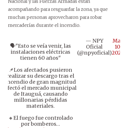
Nacional y las Fuerzas Armadas están
acompañando para resguardar la zona, ya que
muchas personas aprovecharon para robar
mercaderías durante el incendio.
— NPY
May
🗣️"Esto se veía venir, las
Oficial
10,
instalaciones eléctricas
(@npyoficial)
2026
tienen 60 años"
📌Los afectados pusieron
realizar su descargo tras el
incendio de gran magnitud
afectó el mercado municipal
de Itauguá, causando
millonarias pérdidas
materiales.
🔸️El fuego fue controlado
por bomberos…