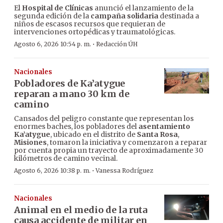
El
Hospital de Clínicas
anunció el lanzamiento de la
segunda edición de la
campaña solidaria
destinada a
niños de escasos recursos que requieran de
intervenciones ortopédicas y traumatológicas.
·
Agosto 6, 2026 10:54 p. m.
Redacción ÚH
Nacionales
Pobladores de Ka’atygue
reparan a mano 30 km de
camino
Cansados del peligro constante que representan los
enormes baches, los pobladores del
asentamiento
Ka’atygue
, ubicado en el distrito de
Santa Rosa
,
Misiones
, tomaron la iniciativa y comenzaron a reparar
por cuenta propia un trayecto de aproximadamente 30
kilómetros de camino vecinal.
·
Agosto 6, 2026 10:38 p. m.
Vanessa Rodríguez
Nacionales
Animal en el medio de la ruta
causa accidente de militar en