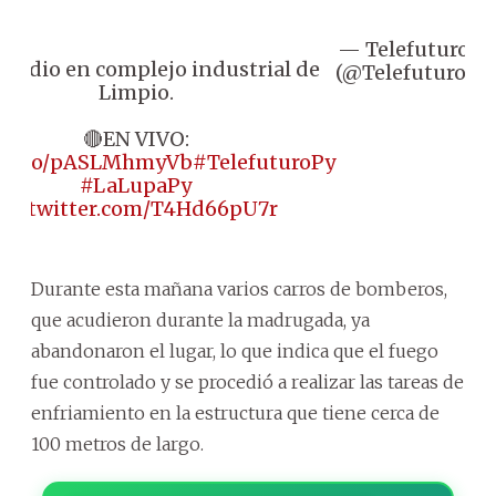
— Telefuturo
Fe
cendio en complejo industrial de
(@Telefuturo)
14
Limpio.
🔴EN VIVO:
://t.co/pASLMhmyVb
#TelefuturoPy
#LaLupaPy
pic.twitter.com/T4Hd66pU7r
Durante esta mañana varios carros de bomberos,
que acudieron durante la madrugada, ya
abandonaron el lugar, lo que indica que el fuego
fue controlado y se procedió a realizar las tareas de
enfriamiento en la estructura que tiene cerca de
100 metros de largo.