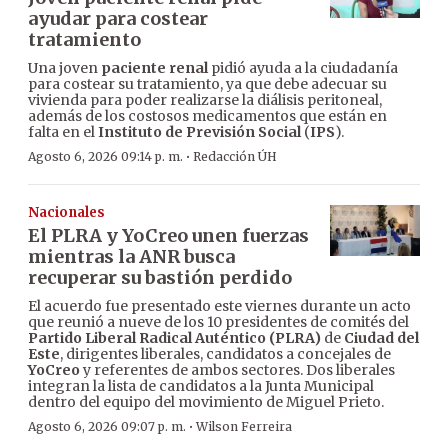
ayudar para costear
tratamiento
Una joven
paciente renal
pidió ayuda a la ciudadanía
para costear su tratamiento, ya que debe adecuar su
vivienda para poder realizarse la diálisis peritoneal,
además de los costosos medicamentos que están en
falta en el
Instituto de Previsión Social
(
IPS
).
·
Agosto 6, 2026 09:14 p. m.
Redacción ÚH
Nacionales
El PLRA y YoCreo unen fuerzas
mientras la ANR busca
recuperar su bastión perdido
El acuerdo fue presentado este viernes durante un acto
que reunió a nueve de los 10 presidentes de comités del
Partido Liberal Radical Auténtico (PLRA)
de
Ciudad del
Este
, dirigentes liberales, candidatos a concejales de
YoCreo
y referentes de ambos sectores. Dos liberales
integran la lista de candidatos a la Junta Municipal
dentro del equipo del movimiento de Miguel Prieto.
·
Agosto 6, 2026 09:07 p. m.
Wilson Ferreira