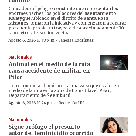
Cansados del peligro constante que representan los
enormes baches, los pobladores del
asentamiento
Ka’atygue
, ubicado en el distrito de
Santa Rosa
,
Misiones
, tomaron la iniciativa y comenzaron a reparar
por cuenta propia un trayecto de aproximadamente 30
kilómetros de camino vecinal.
·
Agosto 6, 2026 10:38 p. m.
Vanessa Rodríguez
Nacionales
Animal en el medio de la ruta
causa accidente de militar en
Pilar
Una camioneta chocó contra una vaca que estaba en
medio de la ruta en la zona de Loma Clavel,
Pilar
,
Departamento de
Ñeembucú
.
·
Agosto 6, 2026 10:24 p. m.
Redacción ÚH
Nacionales
Sigue prófugo el presunto
autor del feminicidio ocurrido