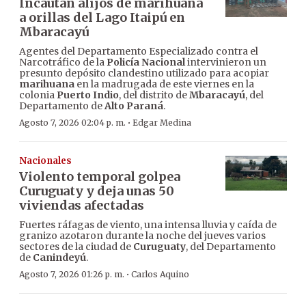
Incautan alijos de marihuana
a orillas del Lago Itaipú en
Mbaracayú
Agentes del Departamento Especializado contra el
Narcotráfico de la
Policía Nacional
intervinieron un
presunto depósito clandestino utilizado para acopiar
marihuana
en la madrugada de este viernes en la
colonia
Puerto Indio
, del distrito de
Mbaracayú
, del
Departamento de
Alto Paraná
.
·
Agosto 7, 2026 02:04 p. m.
Edgar Medina
Nacionales
Violento temporal golpea
Curuguaty y deja unas 50
viviendas afectadas
Fuertes ráfagas de viento, una intensa lluvia y caída de
granizo azotaron durante la noche del jueves varios
sectores de la ciudad de
Curuguaty
, del Departamento
de
Canindeyú
.
·
Agosto 7, 2026 01:26 p. m.
Carlos Aquino