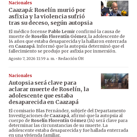
Nacionales
Caazapá: Roselín murió por
asfixia y la violencia sufrió
tras su deceso, según autopsia
El médico forense
Pablo Lemir
confirmó la causa de
muerte de
Roselín Florentín Gómez
, la adolescente de
14 años que estaba desaparecida y la hallaron enterrada
en
Caazapá
. Informó que la autopsia determinó que el
fallecimiento se produjo por asfixia por inmersión.
·
Agosto 7, 2026 11:59 a. m.
Redacción ÚH
Nacionales
Autopsia será clave para
aclarar muerte de Roselín, la
adolescente que estaba
desaparecida en Caazapá
El comisario Blas Fernández, subjefe del Departamento
Investigaciones de
Caazapá
, afirmó que la autopsia al
cuerpo de
Roselín Florentín Gómez
(14) será clave para
determinar las circunstancias de su muerte. La
adolescente estaba desaparecida y fue hallada enterrada
en una vivienda familiar.