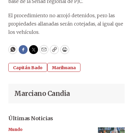
base de la Senad regional de PJC.
El procedimiento no arrojó detenidos, pero las
propiedades allanadas serán cotejadas, al igual que
los vehículos.
WhatsApp
Facebook
Twitter
Email
Copy
Print
Capitán Bado
Marihuana
Marciano Candia
Últimas Noticias
Mundo