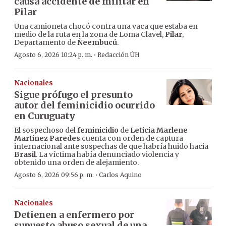
causa accidente de militar en
Pilar
Una camioneta chocó contra una vaca que estaba en
medio de la ruta en la zona de Loma Clavel,
Pilar
,
Departamento de
Ñeembucú
.
·
Agosto 6, 2026 10:24 p. m.
Redacción ÚH
Nacionales
Sigue prófugo el presunto
autor del feminicidio ocurrido
en Curuguaty
El sospechoso del
feminicidio
de
Leticia Marlene
Martínez Paredes
cuenta con orden de captura
internacional ante sospechas de que habría huido hacia
Brasil
. La víctima había denunciado violencia y
obtenido una orden de alejamiento.
·
Agosto 6, 2026 09:56 p. m.
Carlos Aquino
Nacionales
Detienen a enfermero por
supuesto abuso sexual de una