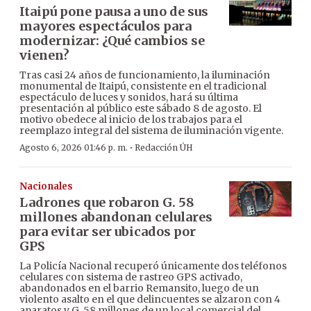
Itaipú pone pausa a uno de sus
mayores espectáculos para
modernizar: ¿Qué cambios se
vienen?
Tras casi 24 años de funcionamiento, la iluminación
monumental de Itaipú, consistente en el tradicional
espectáculo de luces y sonidos, hará su última
presentación al público este sábado 8 de agosto. El
motivo obedece al inicio de los trabajos para el
reemplazo integral del sistema de iluminación vigente.
·
Agosto 6, 2026 01:46 p. m.
Redacción ÚH
Nacionales
Ladrones que robaron G. 58
millones abandonan celulares
para evitar ser ubicados por
GPS
La Policía Nacional recuperó únicamente dos teléfonos
celulares con sistema de rastreo GPS activado,
abandonados en el barrio Remansito, luego de un
violento asalto en el que delincuentes se alzaron con 4
aparatos y G. 58 millones de un local comercial del