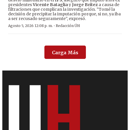
desvío millonario en el
IPS
, aseguró que imputó a los ex
presidentes
Vicente Bataglia
y
Jorge Brítez
a causa de
filtraciones que complican la investigación. “Tomé la
decisión de precipitar la imputación porque, si no, ya iba
a ser recusado seguramente”, expresó.
·
Agosto 5, 2026 12:08 p. m.
Redacción ÚH
Carga Más