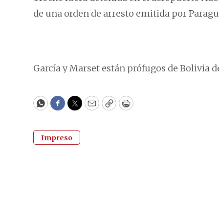
de una orden de arresto emitida por Paragua
García y Marset están prófugos de Bolivia de
WhatsApp
Facebook
Twitter
Email
Copy
Print
Impreso