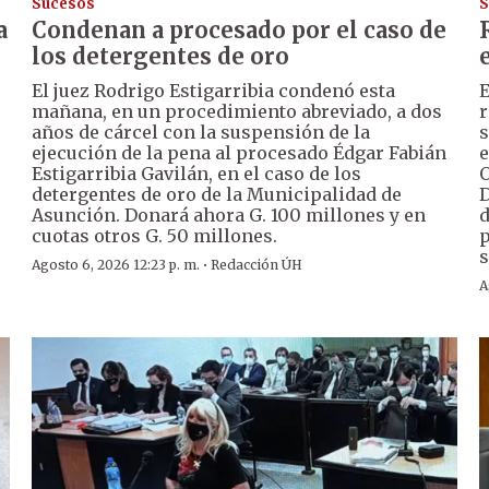
Sucesos
S
a
Condenan a procesado por el caso de
los detergentes de oro
El juez Rodrigo Estigarribia condenó esta
E
mañana, en un procedimiento abreviado, a dos
r
años de cárcel con la suspensión de la
s
ejecución de la pena al procesado Édgar Fabián
e
Estigarribia Gavilán, en el caso de los
O
detergentes de oro de la Municipalidad de
D
Asunción. Donará ahora G. 100 millones y en
d
cuotas otros G. 50 millones.
p
s
·
Agosto 6, 2026 12:23 p. m.
Redacción ÚH
A