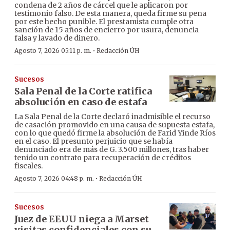
condena de 2 años de cárcel que le aplicaron por
testimonio falso. De esta manera, queda firme su pena
por este hecho punible. El prestamista cumple otra
sanción de 15 años de encierro por usura, denuncia
falsa y lavado de dinero.
·
Agosto 7, 2026 05:11 p. m.
Redacción ÚH
Sucesos
Sala Penal de la Corte ratifica
absolución en caso de estafa
La Sala Penal de la Corte declaró inadmisible el recurso
de casación promovido en una causa de supuesta estafa,
con lo que quedó firme la absolución de Farid Yinde Ríos
en el caso. El presunto perjuicio que se había
denunciado era de más de G. 3.500 millones, tras haber
tenido un contrato para recuperación de créditos
fiscales.
·
Agosto 7, 2026 04:48 p. m.
Redacción ÚH
Sucesos
Juez de EEUU niega a Marset
visitas confidenciales con su