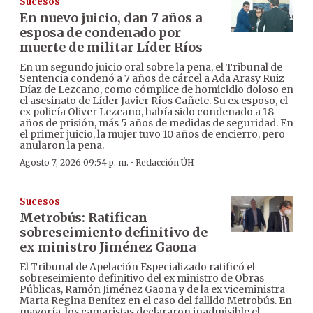
Sucesos
En nuevo juicio, dan 7 años a
esposa de condenado por
muerte de militar Líder Ríos
En un segundo juicio oral sobre la pena, el Tribunal de
Sentencia condenó a 7 años de cárcel a Ada Arasy Ruiz
Díaz de Lezcano, como cómplice de homicidio doloso en
el asesinato de Líder Javier Ríos Cañete. Su ex esposo, el
ex policía Oliver Lezcano, había sido condenado a 18
años de prisión, más 5 años de medidas de seguridad. En
el primer juicio, la mujer tuvo 10 años de encierro, pero
anularon la pena.
·
Agosto 7, 2026 09:54 p. m.
Redacción ÚH
Sucesos
Metrobús: Ratifican
sobreseimiento definitivo de
ex ministro Jiménez Gaona
El Tribunal de Apelación Especializado ratificó el
sobreseimiento definitivo del ex ministro de Obras
Públicas, Ramón Jiménez Gaona y de la ex viceministra
Marta Regina Benítez en el caso del fallido Metrobús. En
mayoría, los camaristas declararon inadmisible el