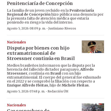
Penitenciaría de Concepción
La familia de un joven recluido en la
Penitenciaría
Regional de Concepción
hizo pública una denuncia por
la presunta falta de atención médica que estaría
poniendo en riesgo la vida del interno.
·
Agosto 5, 2026 08:09 p. m.
Justiniano Riveros
Nacionales
Disputa por bienes con hijo
extramatrimonial de
Stroessner continúa en Brasil
Medios brasileños informaron que la disputa por la
herencia del fallecido dictador paraguayo,
Alfredo
Stroessner
, continúa en
Brasil
con un hijo
extramatrimonial. El cuerpo del general fue exhumado
en el 2022 y se comprobó la filiación con respecto a
Enrique Alfredo Fleitas
, hijo de
Michele Fleitas
.
·
Agosto 5, 2026 07:48 p. m.
Redacción ÚH
Nacionales
Cae sospechoso de