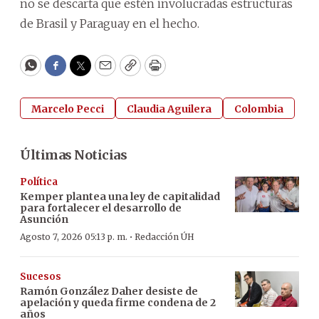
no se descarta que estén involucradas estructuras
de Brasil y Paraguay en el hecho.
WhatsApp
Facebook
Twitter
Email
Copy
Print
Marcelo Pecci
Claudia Aguilera
Colombia
Últimas Noticias
Política
Kemper plantea una ley de capitalidad
para fortalecer el desarrollo de
Asunción
·
Agosto 7, 2026 05:13 p. m.
Redacción ÚH
Sucesos
Ramón González Daher desiste de
apelación y queda firme condena de 2
años