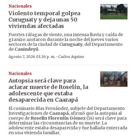
Nacionales
Violento temporal golpea
Curuguaty y deja unas 50
viviendas afectadas
Fuertes ráfagas de viento, una intensa lluvia y caída de
granizo azotaron durante la noche del jueves varios
sectores de la ciudad de
Curuguaty
, del Departamento
de
Canindeyú
.
·
Agosto 7, 2026 01:26 p. m.
Carlos Aquino
Nacionales
Autopsia será clave para
aclarar muerte de Roselín, la
adolescente que estaba
desaparecida en Caazapá
El comisario Blas Fernández, subjefe del Departamento
Investigaciones de
Caazapá
, afirmó que la autopsia al
cuerpo de
Roselín Florentín Gómez
(14) será clave para
determinar las circunstancias de su muerte. La
adolescente estaba desaparecida y fue hallada enterrada
en una vivienda familiar.