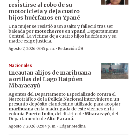
resistirse al robo de su
motocicleta y deja cuatro
hijos huérfanos en Ypané
Una mujer se resistió a un asalto y falleció tras ser
baleada por
motochorros
en
Ypané
, Departamento
Central. La víctima deja cuatro hijos huérfanos y su
madre exige justicia.
·
Agosto 7, 2026 03:45 p. m.
Redacción ÚH
Nacionales
Incautan alijos de marihuana
a orillas del Lago Itaipú en
Mbaracayú
Agentes del Departamento Especializado contra el
Narcotráfico de la
Policía Nacional
intervinieron un
presunto depósito clandestino utilizado para acopiar
marihuana
en la madrugada de este viernes en la
colonia
Puerto Indio
, del distrito de
Mbaracayú
, del
Departamento de
Alto Paraná
.
·
Agosto 7, 2026 02:04 p. m.
Edgar Medina