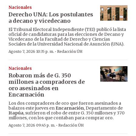
Nacionales
Derecho UNA: Los postulantes
a decano y vicedecano
El Tribunal Electoral Independiente (TEI) publicó la lista
oficial de candidaturas para las elecciones de Decano y
Vicedecano de la Facultad de Derecho y Ciencias
Sociales de la Universidad Nacional de Asunción (UNA).
·
Agosto 7, 2026 10:35 p. m.
Redacción ÚH
Nacionales
Robaron más de G. 350
millones a compradores de
oro asesinados en
Encarnación
Los dos compradores de oro que fueron asesinados a
balazos este jueves en
Encarnación
, Departamento de
Itapúa
, sufrieron el robo de entre G. 350 millones y 370
millones, con los que contaban para comprar oro.
·
Agosto 7, 2026 09:45 p. m.
Redacción ÚH