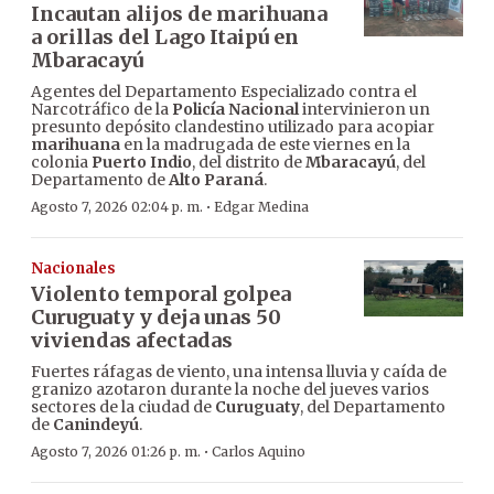
Incautan alijos de marihuana
a orillas del Lago Itaipú en
Mbaracayú
Agentes del Departamento Especializado contra el
Narcotráfico de la
Policía Nacional
intervinieron un
presunto depósito clandestino utilizado para acopiar
marihuana
en la madrugada de este viernes en la
colonia
Puerto Indio
, del distrito de
Mbaracayú
, del
Departamento de
Alto Paraná
.
·
Agosto 7, 2026 02:04 p. m.
Edgar Medina
Nacionales
Violento temporal golpea
Curuguaty y deja unas 50
viviendas afectadas
Fuertes ráfagas de viento, una intensa lluvia y caída de
granizo azotaron durante la noche del jueves varios
sectores de la ciudad de
Curuguaty
, del Departamento
de
Canindeyú
.
·
Agosto 7, 2026 01:26 p. m.
Carlos Aquino