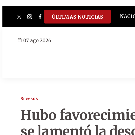
NACI
ÚLTIMAS NOTICIAS
twitter
instagram
facebook
tiktok
youtube
spotify
07 ago 2026
Sucesos
Hubo favorecimie
se lamentó la de