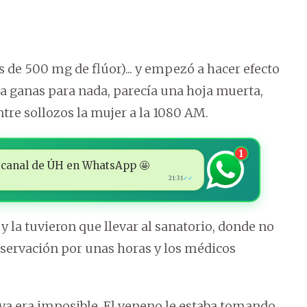
 de 500 mg de flúor)... y empezó a hacer efecto
enía ganas para nada, parecía una hoja muerta,
ntre sollozos la mujer a la 1080 AM.
1
 al canal de ÚH en WhatsApp 🤩
21:31
✓✓
 y la tuvieron que llevar al sanatorio, donde no
bservación por unas horas y los médicos
.. ya era imposible. El veneno le estaba tomando.