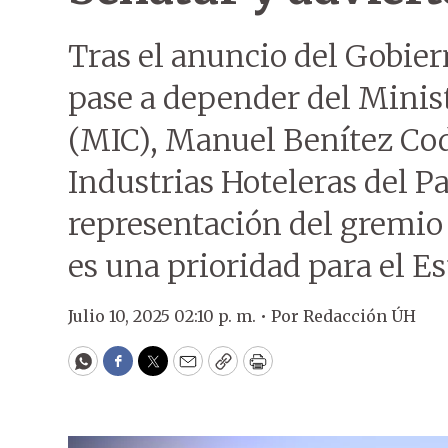
Tras el anuncio del Gobier
pase a depender del Minis
(MIC), Manuel Benítez Cod
Industrias Hoteleras del P
representación del gremio
es una prioridad para el Es
Julio 10, 2025 02:10 p. m. •
Por
Redacción ÚH
WhatsApp
Facebook
Twitter
Email
Copy
Print