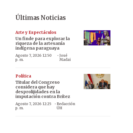
Últimas Noticias
Arte y Espectáculos
Un finde para explorar la
riqueza de la artesanía
indígena paraguaya
·
Agosto 7, 2026 12:50
José
p. m.
Madai
Política
Titular del Congreso
considera que hay
desprolijidades en la
imputación contra Brítez
·
Agosto 7, 2026 12:25
Redacción
p. m.
ÚH