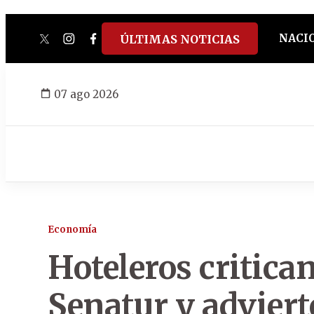
NACI
ÚLTIMAS NOTICIAS
twitter
instagram
facebook
tiktok
youtube
spotify
07 ago 2026
Economía
Hoteleros critica
Senatur y adviert