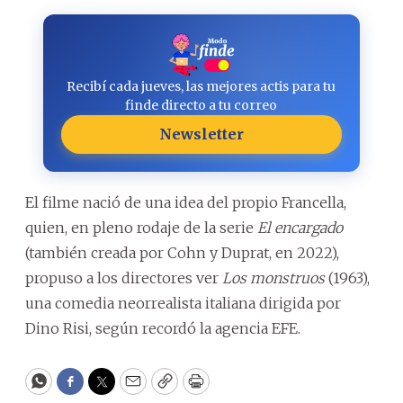
Recibí cada jueves, las mejores actis para tu
finde directo a tu correo
Newsletter
El filme nació de una idea del propio Francella,
quien, en pleno rodaje de la serie
El encargado
(también creada por Cohn y Duprat, en 2022),
propuso a los directores ver
Los monstruos
(1963),
una comedia neorrealista italiana dirigida por
Dino Risi, según recordó la agencia EFE.
WhatsApp
Facebook
Twitter
Email
Copy
Print