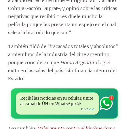
aplaudió el reciente filme –dirigido por Mariano
Cohn y Gastón Duprat–, y opinó sobre las críticas
negativas que recibió: “Les duele mucho la
película porque les presenta un espejo en el cual
sale a la luz todo lo que son”.
También tildó de “fracasados totales y absolutos”
a miembros de la industria del cine argentino
porque consideran que
Homo Argentum
logra
éxito en las salas del país “sin financiamiento del
Estado”.
Recibí las noticias en tu celular, unite
1
al canal de ÚH en WhatsApp 🤩
✓✓
11:52
Lea también:
Milei apunta contra el kirchnerismo