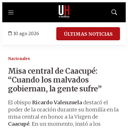
Menú
Mostrar
búsqued
10 ago 2026
ÚLTIMAS NOTICIAS
Nacionales
Misa central de Caacupé:
“Cuando los malvados
gobiernan, la gente sufre”
El obispo
Ricardo Valenzuela
destacó el
poder de la oración durante su homilía en la
misa central en honor a la Virgen de
Caacupé
. En un momento, instó a los