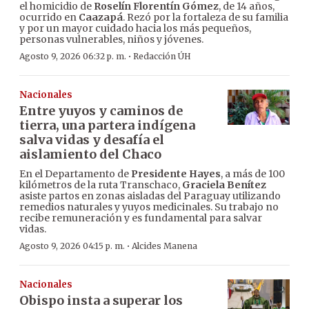
el homicidio de
Roselín Florentín Gómez
, de 14 años,
ocurrido en
Caazapá
. Rezó por la fortaleza de su familia
y por un mayor cuidado hacia los más pequeños,
personas vulnerables, niños y jóvenes.
·
Agosto 9, 2026 06:32 p. m.
Redacción ÚH
Nacionales
Entre yuyos y caminos de
tierra, una partera indígena
salva vidas y desafía el
aislamiento del Chaco
En el Departamento de
Presidente Hayes
, a más de 100
kilómetros de la ruta Transchaco,
Graciela Benítez
asiste partos en zonas aisladas del Paraguay utilizando
remedios naturales y yuyos medicinales. Su trabajo no
recibe remuneración y es fundamental para salvar
vidas.
·
Agosto 9, 2026 04:15 p. m.
Alcides Manena
Nacionales
Obispo insta a superar los