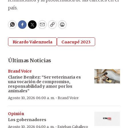
país.
WhatsApp
Facebook
Twitter
Email
Copy
Print
Ricardo Valenzuela
Caacupé 2023
Últimas Noticias
Brand Voice
Clarise Benítez: “Ser veterinaria es
una vocación de compromiso,
responsabilidad y amor por los
animales”
·
Agosto 10, 2026 06:00 a. m.
Brand Voice
Opinión
Los gobernadores
·
Agosto 10, 2026 04:00 a. m.
Esteban Caballero