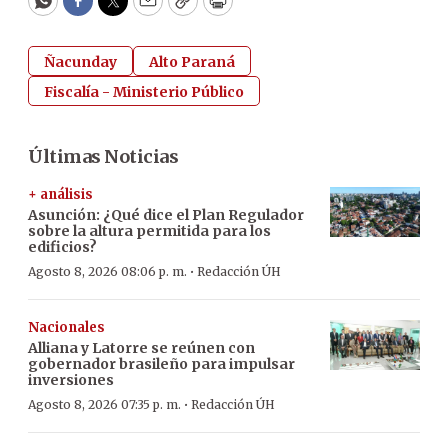
WhatsApp
Facebook
Twitter
Email
Copy
Print
Ñacunday
Alto Paraná
Fiscalía - Ministerio Público
Últimas Noticias
+ análisis
Asunción: ¿Qué dice el Plan Regulador
sobre la altura permitida para los
edificios?
·
Agosto 8, 2026 08:06 p. m.
Redacción ÚH
Nacionales
Alliana y Latorre se reúnen con
gobernador brasileño para impulsar
inversiones
·
Agosto 8, 2026 07:35 p. m.
Redacción ÚH