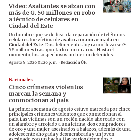
Video: Asaltantes se alzan con
más de G. 50 millones en robo
a técnico de celulares en
Ciudad del Este
Un hombre que se dedica a la reparación de teléfonos
celulares fue víctima de
asalto a mano armada
en
Ciudad del Este
. Dos delincuentes lograron llevarse G.
58 millones tras apuntarlo con un arma. Hasta el
momento, los sospechosos no fueron detenidos.
·
Agosto 8, 2026 05:26 p. m.
Redacción ÚH
Nacionales
Cinco crímenes violentos
marcan la semana y
conmocionan al país
La primera semana de agosto estuvo marcada por cinco
principales crímenes violentos que conmocionan al
país. Las víctimas son un recién nacido ahorcado con
un alambre y arrojado a una letrina, dos compradores
de oro y una mujer, asesinados a balazos, además de una
adolescente ahogada y desmembrada y un joven
asesinado con un hacha. Hay varios detenidos e