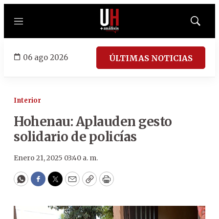
Menú
Mostrar
búsqued
06 ago 2026
ÚLTIMAS NOTICIAS
Interior
Hohenau: Aplauden gesto
solidario de policías
Enero 21, 2025 03:40 a. m.
WhatsApp
Facebook
Twitter
Email
Copy
Print