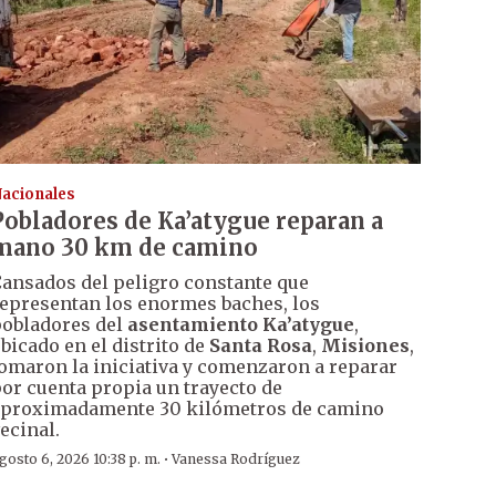
acionales
Pobladores de Ka’atygue reparan a
mano 30 km de camino
ansados del peligro constante que
epresentan los enormes baches, los
obladores del
asentamiento Ka’atygue
,
bicado en el distrito de
Santa Rosa
,
Misiones
,
omaron la iniciativa y comenzaron a reparar
or cuenta propia un trayecto de
proximadamente 30 kilómetros de camino
ecinal.
·
gosto 6, 2026 10:38 p. m.
Vanessa Rodríguez