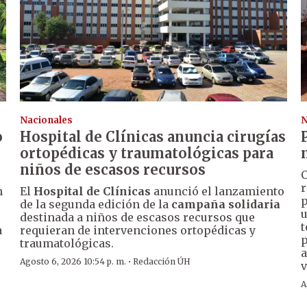
Nacionales
N
o
Hospital de Clínicas anuncia cirugías
ortopédicas y traumatológicas para
niños de escasos recursos
C
r
n
El
Hospital de Clínicas
anunció el lanzamiento
p
de la segunda edición de la
campaña solidaria
u
destinada a niños de escasos recursos que
t
a
requieran de intervenciones ortopédicas y
p
traumatológicas.
a
·
Agosto 6, 2026 10:54 p. m.
Redacción ÚH
v
A