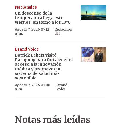
Nacionales
Un descenso de la
temperatura llega este
viernes, en torno a los 13°C
·
Agosto 7, 2026 07:12
Redacción
a. m.
ÚH
Brand Voice
Patrick Eckert visitó
Paraguay para fortalecer el
acceso a la innovación
médica y promover un
sistema de salud más
sostenible
·
Agosto 7, 2026 07:00
Brand
a. m.
Voice
Notas más leídas