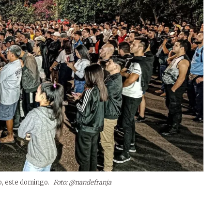
b, este domingo.
Foto: @nandefranja