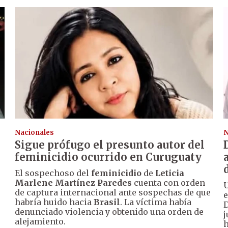
Nacionales
N
Sigue prófugo el presunto autor del
feminicidio ocurrido en Curuguaty
El sospechoso del
feminicidio
de
Leticia
Marlene Martínez Paredes
cuenta con orden
U
de captura internacional ante sospechas de que
e
habría huido hacia
Brasil
. La víctima había
denunciado violencia y obtenido una orden de
j
alejamiento.
h