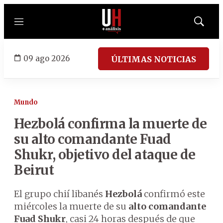
Menú
Mostrar
búsqued
09 ago 2026
ÚLTIMAS NOTICIAS
Mundo
Hezbolá confirma la muerte de
su alto comandante Fuad
Shukr, objetivo del ataque de
Beirut
El grupo chií libanés
Hezbolá
confirmó este
miércoles la muerte de su
alto comandante
Fuad Shukr
, casi 24 horas después de que