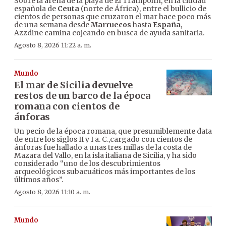
Sobre la arena de la playa de El Trampolín, en la ciudad
española de
Ceuta
(norte de África), entre el bullicio de
cientos de personas que cruzaron el mar hace poco más
de una semana desde
Marruecos
hasta
España
,
Azzdine camina cojeando en busca de ayuda sanitaria.
Agosto 8, 2026 11:22 a. m.
Mundo
El mar de Sicilia devuelve
restos de un barco de la época
romana con cientos de
ánforas
Un pecio de la época romana, que presumiblemente data
de entre los siglos II y I a. C.,cargado con cientos de
ánforas fue hallado a unas tres millas de la costa de
Mazara del Vallo, en la isla italiana de Sicilia, y ha sido
considerado “uno de los descubrimientos
arqueológicos subacuáticos más importantes de los
últimos años”.
Agosto 8, 2026 11:10 a. m.
Mundo