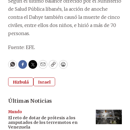
Según el último balance ofrecido por el Ministerio
de Salud Pública libanés, la acción de anoche
contra el Dahye también causó la muerte de cinco
civiles, entre ellos dos niños, e hirió a más de 70
personas.
Fuente: EFE.
WhatsApp
Facebook
Twitter
Email
Copy
Print
Hizbulá
Israel
Últimas Noticias
Mundo
El reto de dotar de prótesis a los
amputados de los terremotos en
Venezuela