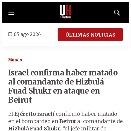
Menú
Mostrar
búsqued
05 ago 2026
ÚLTIMAS NOTICIAS
Mundo
Israel confirma haber matado
al comandante de Hizbulá
Fuad Shukr en ataque en
Beirut
El
Ejército israelí
confirmó haber matado
en el bombardeo en
Beirut
al comandante de
Hizbulá
Fuad Shukr
, “el jefe militar de