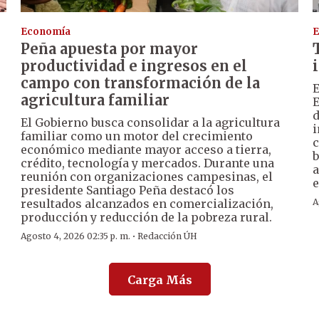
Economía
E
Peña apuesta por mayor
productividad e ingresos en el
campo con transformación de la
E
agricultura familiar
E
d
El Gobierno busca consolidar a la agricultura
i
familiar como un motor del crecimiento
c
económico mediante mayor acceso a tierra,
b
crédito, tecnología y mercados. Durante una
a
reunión con organizaciones campesinas, el
e
presidente Santiago Peña destacó los
resultados alcanzados en comercialización,
A
producción y reducción de la pobreza rural.
·
Agosto 4, 2026 02:35 p. m.
Redacción ÚH
Carga Más