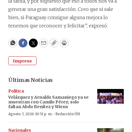
la tarifa, y por supuesto que eso a todos nos va a
generar una gran satisfacción. Creo que si sale
bien, si Paraguay consigue alguna mejora lo
tenemos que reconocer y felicitar”, expresó.
WhatsApp
Facebook
Twitter
Email
Copy
Print
Impreso
Últimas Noticias
Política
Velázquez y Arnaldo Samaniego ya se
muestran con Camilo Pérez; solo
faltan Abdo Benítez y Wiens
·
Agosto 7, 2026 10:51 p. m.
Redacción ÚH
Nacionales