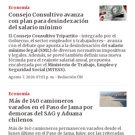
Economía
Consejo Consultivo avanza
con plan para desindexación
del salario mínimo
El
Consejo Consultivo Tripartito
–integrado por el
Gobierno, el sector empleador y trabajadores– avanza
con el debate que apunta a la desindexación del
salario
mínimo legal (SML)
de diversas normativas impositivas
y legales. Además, se prevé también definir una nueva
fórmula para el reajuste salarial anual, propuesta
encabezada por el
Ministerio de Trabajo, Empleo y
Seguridad Social (MTESS).
·
Agosto 7, 2026 07:01 p. m.
Redacción ÚH
Economía
Más de 140 camioneros
varados en el Paso de Jama por
demoras del SAG y Aduana
chilenos
Más de 140 camioneros permanecen varados desde el
lunes último en el Paso de Jama, Jujuy, por las reiteradas