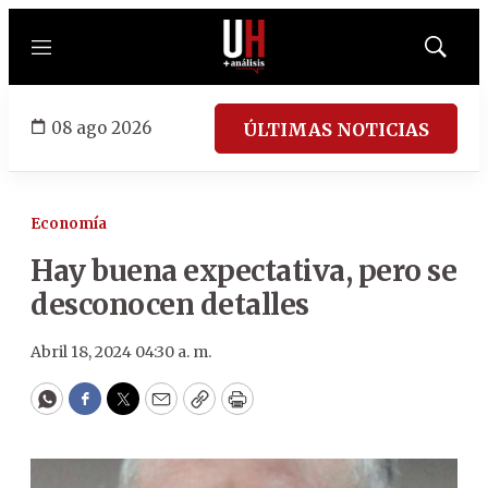
Menú
Mostrar
búsqued
08 ago 2026
ÚLTIMAS NOTICIAS
Economía
Hay buena expectativa, pero se
desconocen detalles
Abril 18, 2024 04:30 a. m.
WhatsApp
Facebook
Twitter
Email
Copy
Print