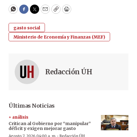
WhatsApp
Facebook
Twitter
Email
Copy
Print
gasto social
Ministerio de Economía y Finanzas (MEF)
Redacción ÚH
Últimas Noticias
+ análisis
Critican al Gobierno por “manipular”
déficit y exigen mejorar gasto
·
Agosto 7, 2026 04:00 a. m.
Redacción ÚH