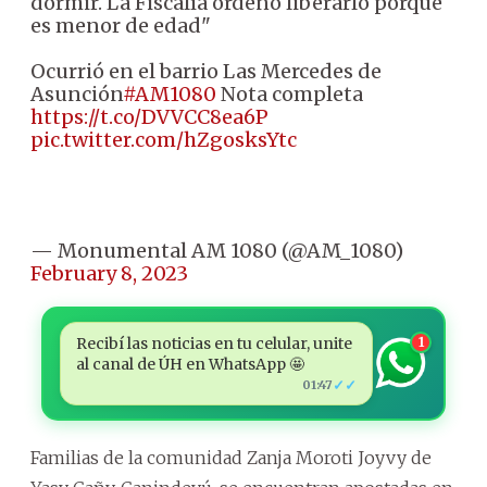
dormir. La Fiscalía ordenó liberarlo porque
es menor de edad"
Ocurrió en el barrio Las Mercedes de
Asunción
#AM1080
Nota completa
https://t.co/DVVCC8ea6P
pic.twitter.com/hZgosksYtc
— Monumental AM 1080 (@AM_1080)
February 8, 2023
Recibí las noticias en tu celular, unite
1
al canal de ÚH en WhatsApp 🤩
✓✓
01:47
Familias de la comunidad Zanja Moroti Joyvy de