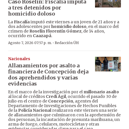
Caso Roselín: Fiscalía imputa
a tres detenidos por
homicidio doloso
La
Fiscalía
imputó este viernes a un joven de 21 años y a
dos adolescentes por
homicidio doloso
, en el marco del
crimen de
Roselín Florentín Gómez
, de 14 años,
ocurrido en
Caazapá
.
·
Agosto 7, 2026 07:57 p. m.
Redacción ÚH
Nacionales
Allanamientos por asalto a
financiera de Concepción deja
dos aprehendidos y varias
evidencias
En el marco de la investigación por el
millonario asalto
al local de créditos
Credi Ágil
, ocurrido el pasado 30 de
julio en el centro de
Concepción
, agentes del
Departamento de Investigaciones de Hechos Punibles
de la
Policía Nacional
realizaron este viernes una serie
de allanamientos que culminaron con la aprehensión de
dos personas, la incautación de presunta marihuana, un
arma de fuego, celulares, motocicletas y otras
evidencias consideradas clave para el caso.