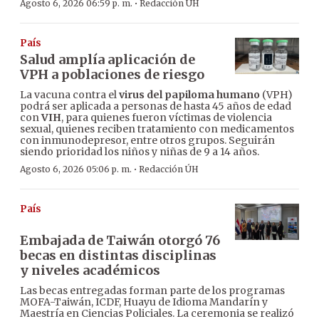
·
Agosto 6, 2026 06:59 p. m.
Redacción ÚH
País
Salud amplía aplicación de
VPH a poblaciones de riesgo
La vacuna contra el
virus del papiloma humano
(VPH)
podrá ser aplicada a personas de hasta 45 años de edad
con
VIH
, para quienes fueron víctimas de violencia
sexual, quienes reciben tratamiento con medicamentos
con inmunodepresor, entre otros grupos. Seguirán
siendo prioridad los niños y niñas de 9 a 14 años.
·
Agosto 6, 2026 05:06 p. m.
Redacción ÚH
País
Embajada de Taiwán otorgó 76
becas en distintas disciplinas
y niveles académicos
Las becas entregadas forman parte de los programas
MOFA-Taiwán, ICDF, Huayu de Idioma Mandarín y
Maestría en Ciencias Policiales. La ceremonia se realizó