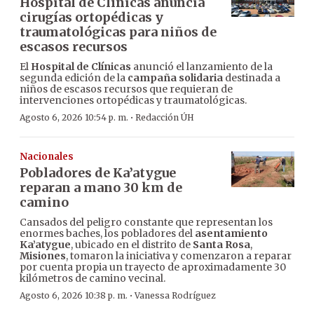
Hospital de Clínicas anuncia
cirugías ortopédicas y
traumatológicas para niños de
escasos recursos
El
Hospital de Clínicas
anunció el lanzamiento de la
segunda edición de la
campaña solidaria
destinada a
niños de escasos recursos que requieran de
intervenciones ortopédicas y traumatológicas.
·
Agosto 6, 2026 10:54 p. m.
Redacción ÚH
Nacionales
Pobladores de Ka’atygue
reparan a mano 30 km de
camino
Cansados del peligro constante que representan los
enormes baches, los pobladores del
asentamiento
Ka’atygue
, ubicado en el distrito de
Santa Rosa
,
Misiones
, tomaron la iniciativa y comenzaron a reparar
por cuenta propia un trayecto de aproximadamente 30
kilómetros de camino vecinal.
·
Agosto 6, 2026 10:38 p. m.
Vanessa Rodríguez