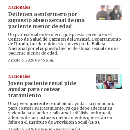
Nacionales
Detienen a enfermero por
supuesto abuso sexual de una
paciente menor de edad
Un profesional enfermero, que presta servicio en el
Centro de Salud de Carmen del Paraná
, Departamento
de
Itapúa
, fue detenido este jueves por la
Policía
Nacional
por el supuesto hecho de abuso sexual de una
paciente menor de edad.
Agosto 6, 2026 09:46 p. m.
Nacionales
Joven paciente renal pide
ayudar para costear
tratamiento
Una joven
paciente renal
pidió ayuda a la ciudadanía
para costear su tratamiento, ya que debe adecuar su
vivienda para poder realizarse la diálisis peritoneal,
además de los costosos medicamentos que están en
falta en el
Instituto de Previsión Social
(
IPS
).
·
Agosto 6, 2026 09:14 p. m.
Redacción ÚH