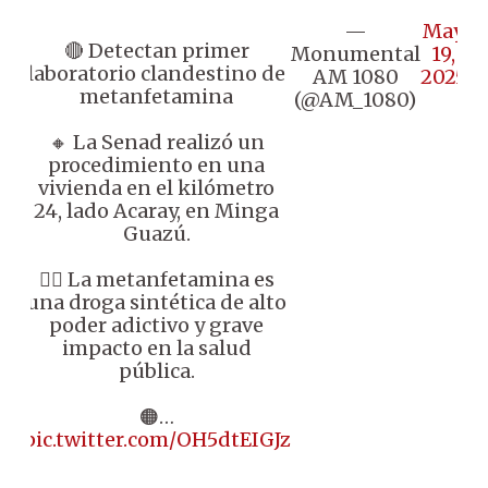
—
May
🔴 Detectan primer
Monumental
19,
laboratorio clandestino de
AM 1080
2025
metanfetamina
(@AM_1080)
🔸 La Senad realizó un
procedimiento en una
vivienda en el kilómetro
24, lado Acaray, en Minga
Guazú.
👉🏼 La metanfetamina es
una droga sintética de alto
poder adictivo y grave
impacto en la salud
pública.
🟠…
pic.twitter.com/OH5dtEIGJz