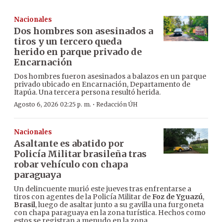
Nacionales
Dos hombres son asesinados a
tiros y un tercero queda
herido en parque privado de
Encarnación
Dos hombres fueron asesinados a balazos en un parque
privado ubicado en Encarnación, Departamento de
Itapúa. Una tercera persona resultó herida.
·
Agosto 6, 2026 02:25 p. m.
Redacción ÚH
Nacionales
Asaltante es abatido por
Policía Militar brasileña tras
robar vehículo con chapa
paraguaya
Un delincuente murió este jueves tras enfrentarse a
tiros con agentes de la Policía Militar de
Foz de Yguazú
,
Brasil
, luego de asaltar junto a su gavilla una furgoneta
con chapa paraguaya en la zona turística. Hechos como
estos se registran a menudo en la zona.