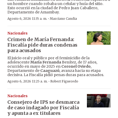
un hombre cuando robaba un celular y huía del sitio.
Esto ocurrió en la ciudad de Pedro Juan Caballero,
Departamento de Amambay.
·
Agosto 6, 2026 11:35 a. m.
Marciano Candia
Nacionales
Crimen de María Fernanda:
Fiscalía pide duras condenas
para acusados
El juicio oral y público por el feminicidio de la
adolescente
María Fernanda
Benítez, de 17 años,
ocurrido en mayo de 2025 en
Coronel Oviedo
,
Departamento de
Caaguazú
, avanza hacia su etapa
decisiva. La Fiscalía pidió penas duras para acusados.
·
Agosto 6, 2026 11:25 a. m.
Robert Figueredo
Nacionales
Consejero de IPS se desmarca
de caso indagado por Fiscalía
y apunta a ex titulares