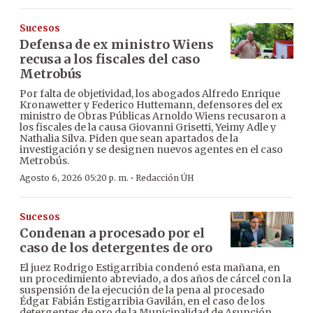
Sucesos
Defensa de ex ministro Wiens
recusa a los fiscales del caso
Metrobús
Por falta de objetividad, los abogados Alfredo Enrique
Kronawetter y Federico Huttemann, defensores del ex
ministro de Obras Públicas Arnoldo Wiens recusaron a
los fiscales de la causa Giovanni Grisetti, Yeimy Adle y
Nathalia Silva. Piden que sean apartados de la
investigación y se designen nuevos agentes en el caso
Metrobús.
·
Agosto 6, 2026 05:20 p. m.
Redacción ÚH
Sucesos
Condenan a procesado por el
caso de los detergentes de oro
El juez Rodrigo Estigarribia condenó esta mañana, en
un procedimiento abreviado, a dos años de cárcel con la
suspensión de la ejecución de la pena al procesado
Édgar Fabián Estigarribia Gavilán, en el caso de los
detergentes de oro de la Municipalidad de Asunción.