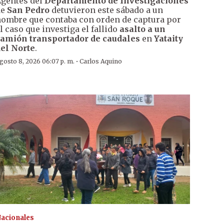
gentes del
Departamento de Investigaciones
de
San Pedro
detuvieron este sábado a un
ombre que contaba con orden de captura por
l caso que investiga el fallido
asalto a un
amión transportador de caudales
en
Yataity
el Norte
.
·
gosto 8, 2026 06:07 p. m.
Carlos Aquino
acionales