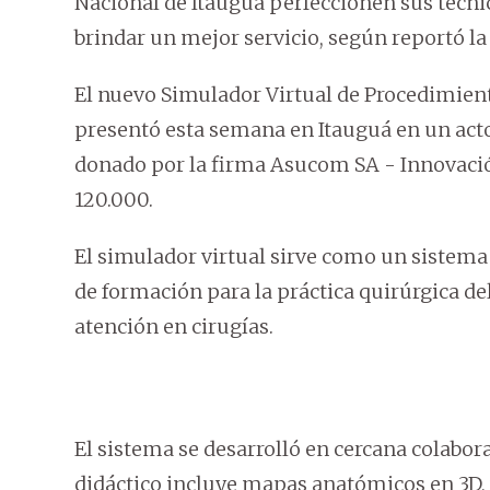
Nacional de Itauguá perfeccionen sus técni
brindar un mejor servicio, según reportó la 
El nuevo Simulador Virtual de Procedimie
presentó esta semana en Itauguá en un acto
donado por la firma Asucom SA - Innovació
120.000.
El simulador virtual sirve como un sistem
de formación para la práctica quirúrgica de
atención en cirugías.
El sistema se desarrolló en cercana colabo
didáctico incluye mapas anatómicos en 3D, 