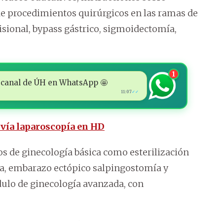
de procedimientos quirúrgicos en las ramas de
cisional, bypass gástrico, sigmoidectomía,
1
 al canal de ÚH en WhatsApp 🤩
11:07
✓✓
 vía laparoscopía en HD
 de ginecología básica como esterilización
a, embarazo ectópico salpingostomía y
dulo de ginecología avanzada, con