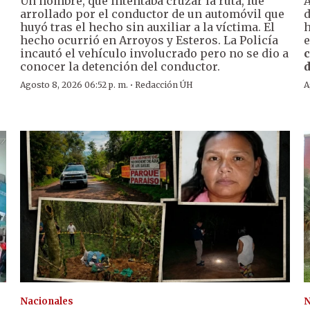
Un hombre, que intentaba cruzar la ruta, fue
A
arrollado por el conductor de un automóvil que
huyó tras el hecho sin auxiliar a la víctima. El
h
hecho ocurrió en Arroyos y Esteros. La Policía
e
incautó el vehículo involucrado pero no se dio a
c
conocer la detención del conductor.
d
·
Agosto 8, 2026 06:52 p. m.
Redacción ÚH
A
Nacionales
N